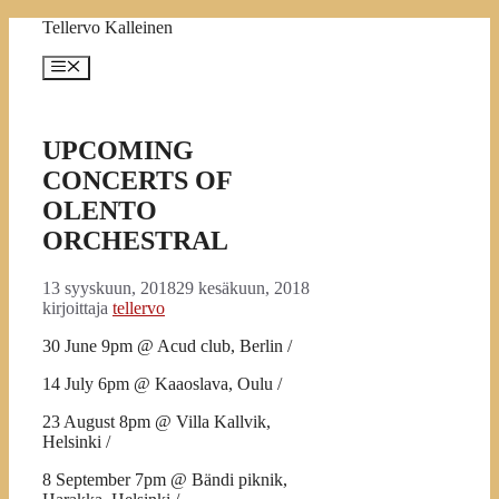
Siirry
Tellervo Kalleinen
sisältöön
Valikko
UPCOMING
CONCERTS OF
OLENTO
ORCHESTRAL
13 syyskuun, 2018
29 kesäkuun, 2018
kirjoittaja
tellervo
30 June 9pm @ Acud club, Berlin /
14 July 6pm @ Kaaoslava, Oulu /
23 August 8pm @ Villa Kallvik,
Helsinki /
8 September 7pm @ Bändi piknik,