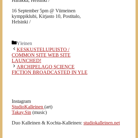
Harakka, Helsinki /
16 September 5pm @ Viimeinen
kymppiklubi, Kirjasto 10, Postitalo,
Helsinki /
Kategoriat
Yleinen
KESKUSTELUPUISTO /
COMMON SITE WEB SITE
LAUNCHED!
ARCHIPELAGO SCIENCE
FICTION BROADCASTED IN YLE
Instagram
StudioKalleinen
(art)
Takay.Sin
(music)
Duo Kalleinen & Kochta-Kalleinen:
studiokalleinen.net